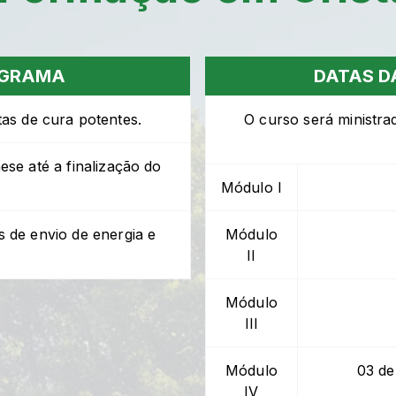
OGRAMA
DATAS D
tas de cura potentes.
O curso será ministr
ese até a finalização do
Módulo I
 de envio de energia e
Módulo
II
Módulo
III
Módulo
03 de
IV