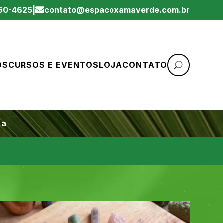
060-4625
|
contato@espacoxamaverde.com.br
OS
CURSOS E EVENTOS
LOJA
CONTATO
ta